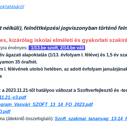
oktatásáról
t nélküli), felnőttképzési jogviszonyban történő fe
s, kizárólag iskolai elméleti és gyakorlati szaki
lyra érvényes:
1/13.be szoft, 2/14.be váll
 év ágazati alapoktatás (1/13. évfolyam I. féléve) és 1,5 év sz
lyamon 35 óra/hét.
am I. félévének utolsó hetében, az adott évfolyam januárjána
s
:
a 2023.11.21-től hatályos változat a Szoftverfejlesztő és -
11.21.-v3.pdf
ogram_Vasvári_SZOFT_13_14_FO_2023.pdf
O.pdf
a (áttekintő összefoglaló):
Szoft_szakmai_tananyag_13-14_