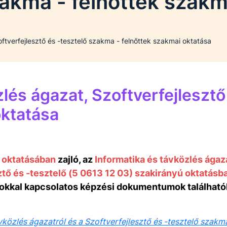
zakma - felnőttek szakm
ftverfejlesztő és -tesztelő szakma - felnőttek szakmai oktatása
zlés ágazat, Szoftverfejleszt
oktatása
 oktatásában
zajló, az
Informatika és távközlés ágaz
ztő és -tesztelő (5 0613 12 03) szakirányú oktatásb
lyokkal kapcsolatos képzési dokumentumok találhat
vközlés ágazatról és a Szoftverfejlesztő és -tesztelő szakm