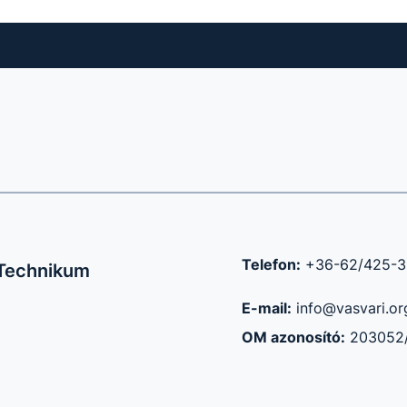
Telefon:
+36-62/425-
 Technikum
E-mail:
info@vasvari.or
OM azonosító:
203052