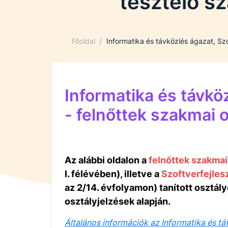
tesztelő s
/
Főoldal
Informatika és távközlés ágazat, Szo
Informatika és távkö
- felnőttek szakmai 
Az alábbi oldalon a
felnőttek szakmai
I. félévében), illetve a
Szoftverfejles
az 2/14. évfolyamon) tanított osztá
osztályjelzések alapján.
Általános információk az Informatika és tá