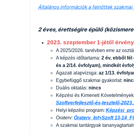
Általános információk a felnőttek szakmai 
2 éves, érettségire épülő (közismere
2023. szeptember 1-jétől érvénye
A 2025/2026. tanévben erre az osztá
A képzés időtartama:
2 év, ebből fél
és a 2/14. évfolyam), mindkét évfo
Ágazati alapvizsga:
az 1/13. évfoly
Egybefüggő szakmai gyakorlat:
ninc
Duális oktatás:
nincs
Képzési és Kimeneti Követelmények
Szoftverfejlesztő-és-tesztelő-2023.
Helyi képzési program:
Képzési_pr
Óraterv:
Óraterv_Inf+Szoft 13-14_F
A szakmai tantárgyak tananyagtartalm