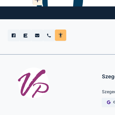
Szege
Szeged