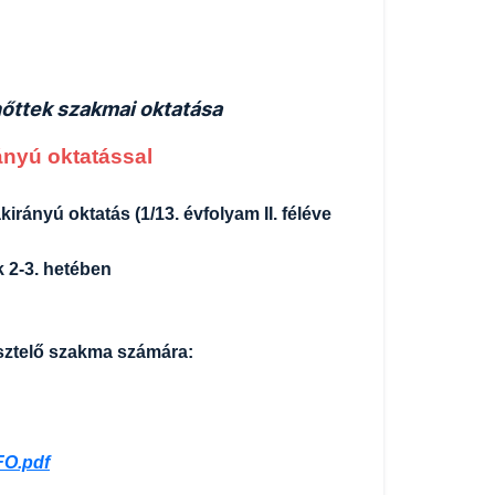
lnőttek szakmai oktatása
rányú oktatással
akirányú oktatás (1/13. évfolyam II. féléve
k 2-3. hetében
tesztelő szakma számára:
FO.pdf