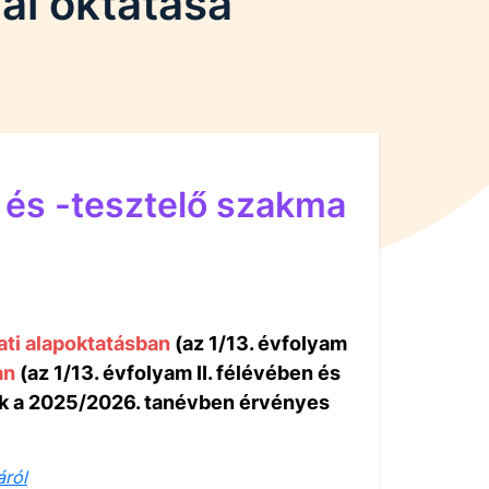
ai oktatása
ő és -tesztelő szakma
ati alapoktatásban
(az 1/13. évfolyam
an
(az 1/13. évfolyam II. félévében és
ók a 2025/2026. tanévben érvényes
áról