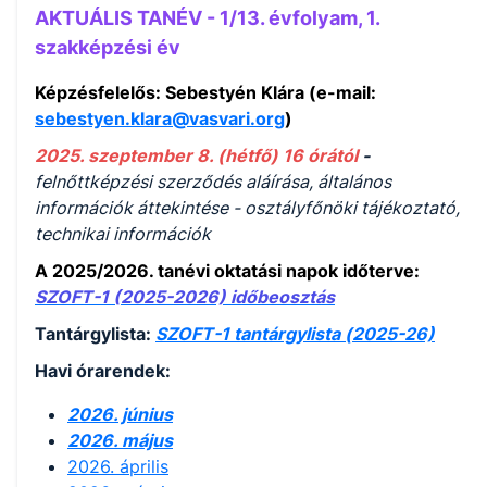
AKTUÁLIS TANÉV - 1/13. évfolyam, 1.
szakképzési év
Képzésfelelős: Sebestyén Klára (e-mail:
sebestyen.klara@vasvari.org
)
2025. szeptember 8. (hétfő) 16 órától
-
felnőttképzési szerződés aláírása, általános
információk áttekintése - osztályfőnöki tájékoztató,
technikai információk
A 2025/2026. tanévi oktatási napok időterve:
SZOFT-1 (2025-2026) időbeosztás
Tantárgylista:
SZOFT-1 tantárgylista (2025-26)
Havi órarendek:
2026. június
2026. május
2026. április