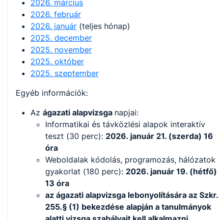
2026. március
2026. február
2026. január
(teljes hónap)
2025. december
2025. november
2025. október
2025. szeptember
Egyéb információk:
Az
ágazati alapvizsga
napjai:
Informatikai és távközlési alapok interaktív
teszt (30 perc):
2026. január 21. (szerda) 16
óra
Weboldalak kódolás, programozás, hálózatok
gyakorlat (180 perc):
2026. január 19. (hétfő)
13 óra
az ágazati alapvizsga lebonyolítására az Szkr.
255.§ (1) bekezdése alapján a tanulmányok
alatti vizsga szabályait kell alkalmazni